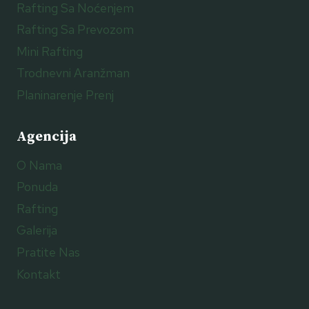
Rafting Sa Noćenjem
Rafting Sa Prevozom
Mini Rafting
Trodnevni Aranžman
Planinarenje Prenj
Agencija
O Nama
Ponuda
Rafting
Galerija
Pratite Nas
Kontakt