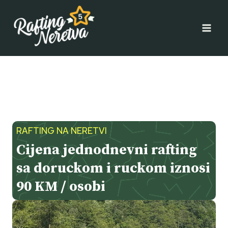
Skip
to
content
RAFTING NA NERETVI
Cijena jednodnevni rafting
sa doruckom i ruckom iznosi
90 KM / osobi