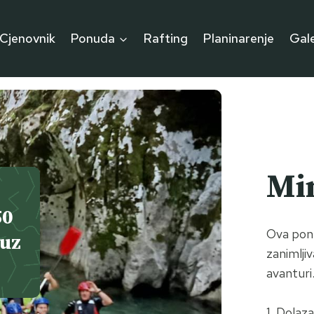
Cjenovnik
Ponuda
Rafting
Planinarenje
Gale
Min
50
Ova ponu
 uz
zanimljiv
avanturi
1. Dolaz