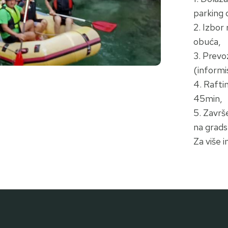
parking 
2. Izbor
obuća,
3. Prevoz
(informi
4. Rafti
45min,
5. Završ
na grads
Za više 