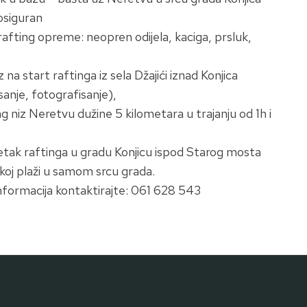
osiguran
 rafting opreme: neopren odijela, kaciga, prsluk,
 na start raftinga iz sela Džajići iznad Konjica
sanje, fotografisanje),
ng niz Neretvu dužine 5 kilometara u trajanju od 1h i
etak raftinga u gradu Konjicu ispod Starog mosta
koj plaži u samom srcu grada.
informacija kontaktirajte: 061 628 543