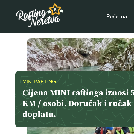
Skip
to
Početna
content
MINI RAFTING
Cijena MINI raftinga iznosi 
KM / osobi
. Doručak i ručak
doplatu.