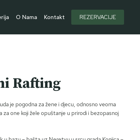
rija
O Nama
Kontakt
REZERVACIJE
i Rafting
da je pogodna za žene i djecu, odnosno veoma
a za one koji žele opuštanje u prirodi i bezopasnoj
.
ak u bazu – bašta uz Neretvu u srcu grada Konjica –