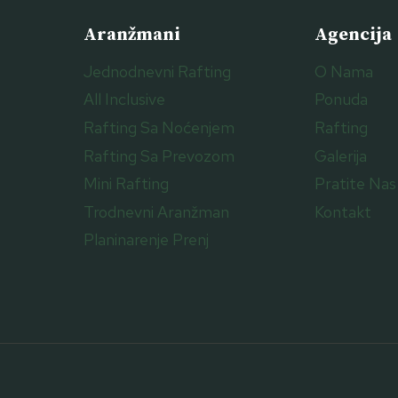
Aranžmani
Agencija
Jednodnevni Rafting
O Nama
All Inclusive
Ponuda
Rafting Sa Noćenjem
Rafting
Rafting Sa Prevozom
Galerija
Mini Rafting
Pratite Nas
Trodnevni Aranžman
Kontakt
Planinarenje Prenj